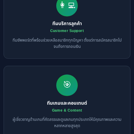
👩‍💻
ทีมบริการลูกค้า
Customer Support
ทีมซัพพอร์ตที่พร้อมช่วยเหลือสมาชิกทุกปัญหา ตั้งแต่การสมัครสมาชิกไป
จนถึงการถอนเงิน
🎯
ทีมเกมและคอนเทนต์
Game & Content
ผู้เชี่ยวชาญด้านเกมที่คัดสรรและดูแลเกมทุกประเภทให้มีคุณภาพและความ
หลากหลายสูงสุด