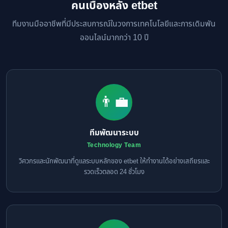
คนเบื้องหลัง etbet
ทีมงานมืออาชีพที่มีประสบการณ์ในวงการเทคโนโลยีและการเดิมพัน
ออนไลน์มากกว่า 10 ปี
👨‍💼
ทีมพัฒนาระบบ
Technology Team
วิศวกรและนักพัฒนาที่ดูแลระบบหลักของ etbet ให้ทำงานได้อย่างเสถียรและ
รวดเร็วตลอด 24 ชั่วโมง