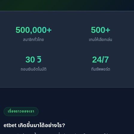
500,000+
500+
สมาชิกทั่วไทย
เกมให้เลือกเล่น
30 วิ
24/7
ถอนเงินอัตโนมัติ
ทีมซัพพอร์ต
เรื่องราวของเรา
etbet เกิดขึ้นมาได้อย่างไร?