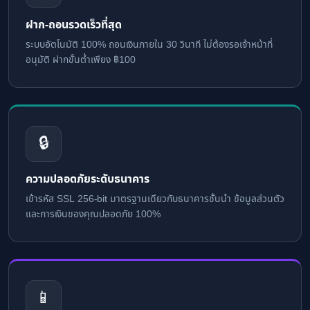
ฝาก-ถอนรวดเร็วที่สุด
ระบบอัตโนมัติ 100% ถอนเงินภายใน 30 วินาที ไม่ต้องรอเจ้าหน้าที่
อนุมัติ ฝากขั้นต่ำเพียง ฿100
🔒
ความปลอดภัยระดับธนาคาร
เข้ารหัส SSL 256-bit มาตรฐานเดียวกับธนาคารชั้นนำ ข้อมูลส่วนตัว
และการเงินของคุณปลอดภัย 100%
📱