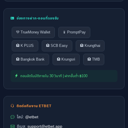
ช่องทางฝาก-ถอนที่รองรับ
💚 TrueMoney Wallet
📱 PromptPay
🏦 K PLUS
🏦 SCB Easy
🏦 Krungthai
🏦 Bangkok Bank
🏦 Krungsri
🏦 TMB
ถอนอัตโนมัติภายใน 30 วินาที | ฝากขั้นต่ำ ฿100
ติดต่อทีมงาน ETBET
ไลน์:
@etbet
อีเมล:
support@etbet.app