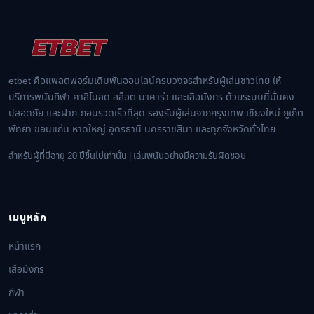
etbet คือแพลตฟอร์มเดิมพันออนไลน์ครบวงจรสำหรับผู้เล่นชาวไทย ให้
บริการพนันกีฬา คาสิโนสด สล็อต บาคาร่า และเสือมังกร ด้วยระบบที่มั่นคง
ปลอดภัย และฝาก-ถอนรวดเร็วที่สุด รองรับผู้เล่นจากกรุงเทพ เชียงใหม่ ภูเก็ต
พัทยา ขอนแก่น หาดใหญ่ อุดรธานี นครราชสีมา และทุกจังหวัดทั่วไทย
สำหรับผู้ที่มีอายุ 20 ปีขึ้นไปเท่านั้น | เล่นพนันอย่างมีความรับผิดชอบ
เมนูหลัก
หน้าแรก
เสือมังกร
กีฬา