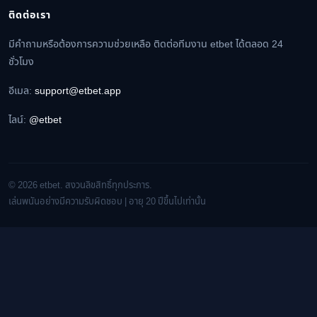
ติดต่อเรา
มีคำถามหรือต้องการความช่วยเหลือ ติดต่อทีมงาน etbet ได้ตลอด 24
ชั่วโมง
อีเมล:
support@etbet.app
ไลน์:
@etbet
© 2026 etbet. สงวนลิขสิทธิ์ทุกประการ.
เล่นพนันอย่างมีความรับผิดชอบ | อายุ 20 ปีขึ้นไปเท่านั้น