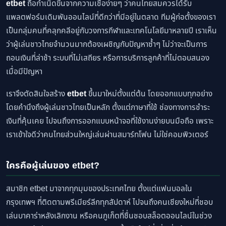
etbet
ถือกำเนิดขึ้นจากความเชื่อง่ายๆ ว่าคนไทยสมควรได้รับ
แพลตฟอร์มเดิมพันออนไลน์ที่ดีกว่าที่มีอยู่ในตลาด ทีมผู้ก่อตั้งของเรา
เป็นกลุ่มคนที่คลุกคลีอยู่กับวงการกีฬาและเทคโนโลยีมาหลายปี เราเห็น
ว่าผู้เล่นชาวไทยจำนวนมากต้องเผชิญกับปัญหาซ้ำๆ ไม่ว่าจะเป็นการ
ถอนเงินที่ล่าช้า ระบบที่ไม่เสถียร หรือการบริการลูกค้าที่ไม่ตอบสนอง
เมื่อมีปัญหา
เราจึงตัดสินใจสร้าง
etbet
ขึ้นมาใหม่ตั้งแต่ต้น โดยออกแบบทุกอย่าง
โดยคำนึงถึงผู้เล่นชาวไทยเป็นหลัก ตั้งแต่ภาษาที่ใช้ ช่องทางการชำระ
เงินที่คุ้นเคย ไปจนถึงการออกแบบหน้าจอที่ใช้งานง่ายบนมือถือ เพราะ
เราเข้าใจดีว่าคนไทยส่วนใหญ่เล่นผ่านสมาร์ทโฟน ไม่ใช่คอมพิวเตอร์
ใครคือผู้เล่นของ etbet?
สมาชิก etbet มาจากทุกมุมของประเทศไทย ตั้งแต่แฟนบอลใน
กรุงเทพฯ ที่ติดตามพรีเมียร์ลีกทุกสัปดาห์ ไปจนถึงคนเชียงใหม่ที่ชอบ
เล่นบาคาร่าหลังเลิกงาน หรือคนภูเก็ตที่ชื่นชอบสล็อตออนไลน์ในช่วง