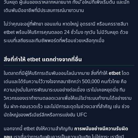
วันหยุด ผู้เล่นของเราหลากหลายมาก ทั้งม ือใหม่ที่เพิ่งเริ่มต้น และนัก
เดิมพันมืออาชีพที่มีประสบการณ์มายาวนาน
ไม่ว่าคุณจะอยู่ที่พัทยา ขอนแก่น หาดใหญ่ อุดรธานี หรือนครราชสีมา
etbet พร้อมให้บริการคุณตลอด 24 ชั่วโมง ทุกวัน ไม่มีวันหยุด ด้วย
ระบบที่เสถียรและทีมซัพพอร์ตที่พร้อมช่วยเหลือทุกเมื่อ
สิ่งที่ทำให้ etbet แตกต่างจากที่อื่น
ในตลาดที่มีผู้ให้บริการเดิมพันออนไลน์มากมาย สิ่งที่ทำให้
etbet
โดด
เด่นและได้รับความไว้วางใจจากสมาชิกกว่า 500,000 คนทั่วไทย คือ
ความมุ่งมั่นในการพัฒนาระบบอย่างต่อเนื่อง เราไม่เคยหยุดนิ่ง ทีม
วิศวกรของเราทำงานตลอดเวลาเพื่อให้แน่ใจว่าระบบทำงานได้อย่างราบ
รื่น ฝาก-ถอนรวดเร็ว และไม่มีการสะดุดในช่วงเวลาที่สำคัญ เช่น ช่วง
นัดใหญ่ของพรีเมียร์ลีกหรือการแข่งขัน UFC
นอกจากนี้ etbet ยังให้ความสำคัญกับ
การพนันอย่างมีความรับผิด
ชอบ
เราเชื่อว่าการเดิมพันควรเป็นความบันเทิง ไม่ใช่ภาระ เราจึงมี