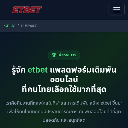
หน้าแรก
เกี่ยวกับเรา
🏆 เกี่ยวกับเรา
รู้จัก
etbet
แพลตฟอร์มเดิมพัน
ออนไลน์
ที่คนไทยเลือกใช้มากที่สุด
เราคือทีมงานที่หลงใหลในกีฬาและการเดิมพัน สร้าง etbet ขึ้นมา
เพื่อให้คนไทยทุกคนมีประสบการณ์การเดิมพันออนไลน์ที่ดีที่สุด
ปลอดภัย และสนุกที่สุด